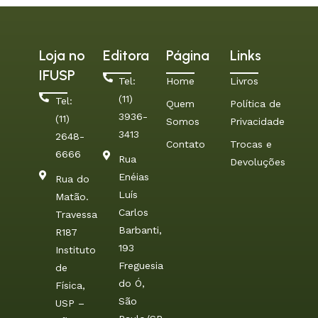
Loja no
Editora
Página
Links
IFUSP
Tel:
Home
Livros
(11)
Tel:
Quem
Política de
3936-
(11)
Somos
Privacidade
3413
2648-
Contato
Trocas e
6666
Rua
Devoluções
Enéias
Rua do
Luís
Matão.
Carlos
Travessa
Barbanti,
R187
193
Instituto
Freguesia
de
do Ó,
Física,
São
USP –