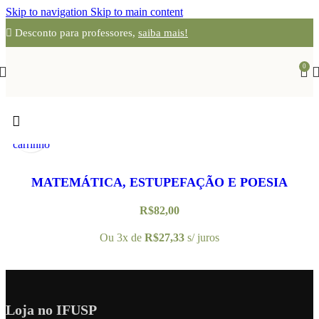
Skip to navigation
Skip to main content
Desconto para professores,
saiba mais!
0
Adicionar
Visualização
ao
Rápida
carrinho
MATEMÁTICA, ESTUPEFAÇÃO E POESIA
R$
82,00
Ou 3x de
R$
27,33
s/ juros
Loja no IFUSP