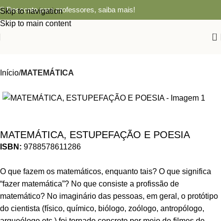
Desconto para professores,
saiba mais!
Skip to navigation
Skip to main content
0
Início
MATEMÁTICA
MATEMÁTICA, ESTUPEFAÇÃO E POESIA
ISBN:
9788578611286
O que fazem os matemáticos, enquanto tais? O que significa
“fazer matemática”? No que consiste a profissão de
matemático? No imaginário das pessoas, em geral, o protótipo
do cientista (físico, químico, biólogo, zoólogo, antropólogo,
arqueólogo etc.) foi tornado concreto por meio de filmes de