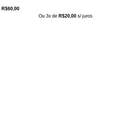
R$
60,00
Ou 3x de
R$
20,00
s/ juros
Loja no IFUSP
Tel: (11) 2648-6666
Rua do Matão. Travessa R187
Instituto de Física, USP – São Paulo
Editora
Tel: (11) 3936-3413
Rua Enéias Luís Carlos Barbanti, 193
Freguesia do Ó, São Paulo/SP
Página