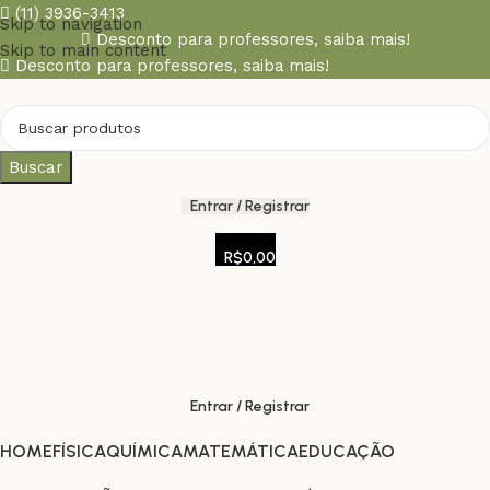
(11) 3936-3413
Skip to navigation
Desconto para professores,
saiba mais!
Skip to main content
Desconto para professores,
saiba mais!
Buscar
Entrar / Registrar
R$
0,00
Entrar / Registrar
HOME
FÍSICA
QUÍMICA
MATEMÁTICA
EDUCAÇÃO