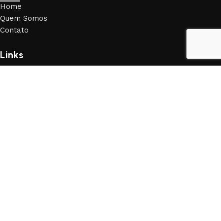
Home
Quem Somos
Contato
Links
Livros
Política de Privacidade
Trocas e Devoluções
Livraria da Física © 2024 Todos os direitos reservados. By
Arcq