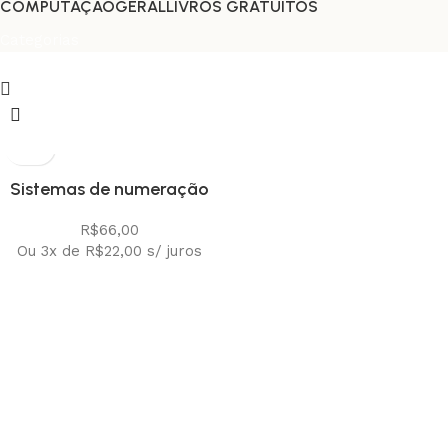
COMPUTAÇÃO
GERAL
LIVROS GRATUÍTOS
Categorias
Sistemas de numeração
precursores do sistema
R$
66,00
Indo-Árabe
Ou 3x de
R$
22,00
s/ juros