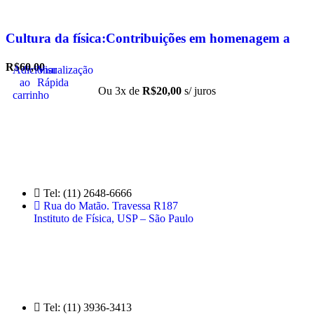
Cultura da física:Contribuições em homenagem a
Amelia Imperio Hamburger, A
R$
60,00
Adicionar
Visualização
ao
Rápida
Ou 3x de
R$
20,00
s/ juros
carrinho
Loja no IFUSP
Tel: (11) 2648-6666
Rua do Matão. Travessa R187
Instituto de Física, USP – São Paulo
Editora
Tel: (11) 3936-3413