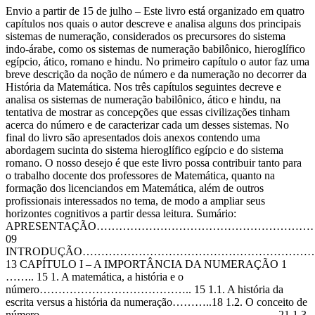
Envio a partir de 15 de julho – Este livro está organizado em quatro
capítulos nos quais o autor descreve e analisa alguns dos principais
sistemas de numeração, considerados os precursores do sistema
indo-árabe, como os sistemas de numeração babilônico, hieroglífico
egípcio, ático, romano e hindu. No primeiro capítulo o autor faz uma
breve descrição da noção de número e da numeração no decorrer da
História da Matemática. Nos três capítulos seguintes decreve e
analisa os sistemas de numeração babilônico, ático e hindu, na
tentativa de mostrar as concepções que essas civilizações tinham
acerca do número e de caracterizar cada um desses sistemas. No
final do livro são apresentados dois anexos contendo uma
abordagem sucinta do sistema hieroglífico egípcio e do sistema
romano. O nosso desejo é que este livro possa contribuir tanto para
o trabalho docente dos professores de Matemática, quanto na
formação dos licenciandos em Matemática, além de outros
profissionais interessados no tema, de modo a ampliar seus
horizontes cognitivos a partir dessa leitura. Sumário:
APRESENTAÇÃO…………………………………………………
09
INTRODUÇÃO……………………………………………………
13 CAPÍTULO I – A IMPORTÂNCIA DA NUMERAÇÃO 1
…….. 15 1. A matemática, a história e o
número………………………………….. 15 1.1. A história da
escrita versus a história da numeração………..18 1.2. O conceito de
número……………………………………………………… 21 1.3.