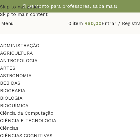
Desconto para professores,
saiba mais!
Skip to navigation
Skip to main content
Menu
0
item
R$
0,00
Entrar / Registr
ADMINISTRAÇÃO
AGRICULTURA
ANTROPOLOGIA
ARTES
ASTRONOMIA
BEBIDAS
BIOGRAFIA
BIOLOGIA
BIOQUÍMICA
Ciência da Computação
CIÊNCIA E TECNOLOGIA
Ciências
CIÊNCIAS COGNITIVAS