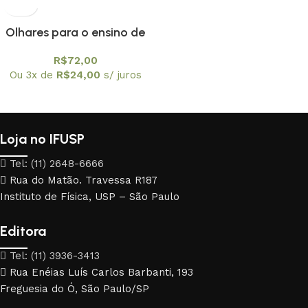
Olhares para o ensino de
Ciências: tecnologias
R$
72,00
digitais, atividades
Ou 3x de
R$
24,00
s/ juros
investigativas.
Loja no IFUSP
Tel: (11) 2648-6666
Rua do Matão. Travessa R187
Instituto de Física, USP – São Paulo
Editora
Tel: (11) 3936-3413
Rua Enéias Luís Carlos Barbanti, 193
Freguesia do Ó, São Paulo/SP