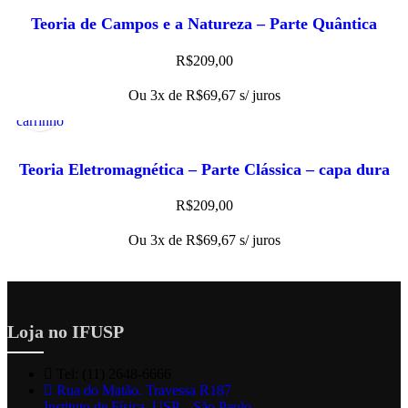
Teoria de Campos e a Natureza – Parte Quântica
R$
209,00
Adicionar
Visualização
Ou 3x de
R$
69,67
s/ juros
ao
Rápida
carrinho
Teoria Eletromagnética – Parte Clássica – capa dura
R$
209,00
Ou 3x de
R$
69,67
s/ juros
Loja no IFUSP
Tel: (11) 2648-6666
Rua do Matão. Travessa R187
Instituto de Física, USP – São Paulo