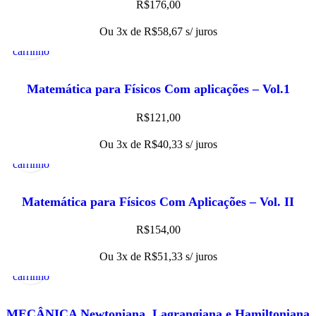
R$
176,00
Adicionar
Visualização
Ou 3x de
R$
58,67
s/ juros
ao
Rápida
carrinho
Matemática para Físicos Com aplicações – Vol.1
Vetores, Tensores e Spinores
R$
121,00
Adicionar
Visualização
Ou 3x de
R$
40,33
s/ juros
ao
Rápida
carrinho
Matemática para Físicos Com Aplicações – Vol. II
Tratamentos Clássico e Quântico
R$
154,00
Adicionar
Visualização
Ou 3x de
R$
51,33
s/ juros
ao
Rápida
carrinho
MECÂNICA Newtoniana, Lagrangiana e Hamiltoniana