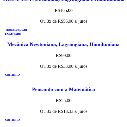
R$
165,00
Ou 3x de
R$
55,00
s/ juros
Ler
Visualização
mais
Rápida
ESGOTADO
Mecânica Newtoniana, Lagrangiana, Hamiltoniana
(capa mole)
R$
99,00
Adicionar
Visualização
Ou 3x de
R$
33,00
s/ juros
ao
Rápida
carrinho
Pensando com a Matemática
R$
55,00
Adicionar
Visualização
Ou 3x de
R$
18,33
s/ juros
ao
Rápida
carrinho