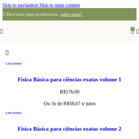
Skip to navigation
Skip to main content
Desconto para professores,
saiba mais!
0
Adicionar
Visualização
ao
Rápida
carrinho
Física Básica para ciências exatas volume 1
R$
176,00
Adicionar
Visualização
Ou 3x de
R$
58,67
s/ juros
ao
Rápida
carrinho
Física Básica para ciências exatas volume 2