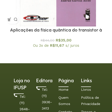
Aplicações da física quântica do transistor à
nanotecnologia – Coleção Temas Atuais de Física
R$
35,00
R$
44,00
/ SBF
Ou 3x de
R$
11,67
s/ juros
Loja no
Editora
Página
Links
IFUSP
Tel:
Home
Livros
(11)
Tel:
Quem
Política de
3936-
(11)
Somos
Privacidade
3413
2648-
Contato
Trocas e