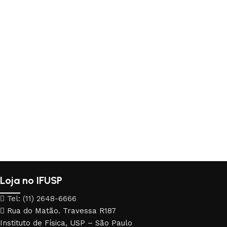
Loja no IFUSP
Tel: (11) 2648-6666
Rua do Matão. Travessa R187
Instituto de Física, USP – São Paulo