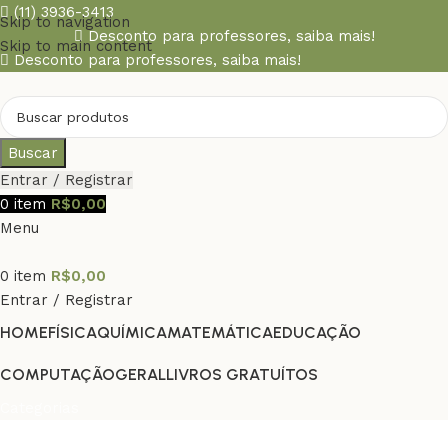
(11) 3936-3413
Skip to navigation
Desconto para professores,
saiba mais!
Skip to main content
Desconto para professores,
saiba mais!
Buscar
Entrar / Registrar
0
item
R$
0,00
Menu
0
item
R$
0,00
Entrar / Registrar
HOME
FÍSICA
QUÍMICA
MATEMÁTICA
EDUCAÇÃO
COMPUTAÇÃO
GERAL
LIVROS GRATUÍTOS
Categorias