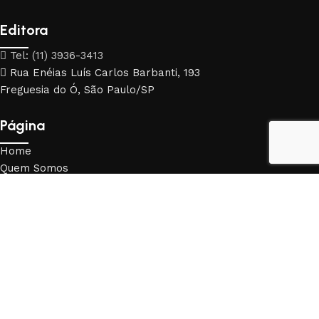
Editora
Tel: (11) 3936-3413
Rua Enéias Luís Carlos Barbanti, 193
Freguesia do Ó, São Paulo/SP
Página
Home
Quem Somos
Contato
Links
Livros
Política de Privacidade
Trocas e Devoluções
Livraria da Física © 2024 Todos os direitos reservados. By