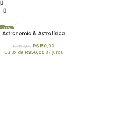
-24%
Astronomia & Astrofísica
OFERTA
R$
150,00
R$
198,00
Ou 3x de
R$
50,00
s/ juros