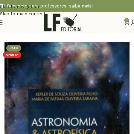
Desconto para professores,
saiba mais!
Skip to navigation
Skip to main content
0
Início
ASTRONOMIA
-24%
OFERTA