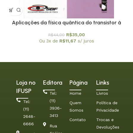
Aplicações da física quântica do transistor à
nanotecnologia – Coleção Temas Atuais de Física
R$
35,00
R$
44,00
/ SBF
Ou 3x de
R$
11,67
s/ juros
Loja no
Editora
Página
Links
IFUSP
Tel:
Home
Livros
(11)
Tel:
Quem
Política de
3936-
(11)
Somos
Privacidade
3413
2648-
Contato
Trocas e
6666
Rua
Devoluções