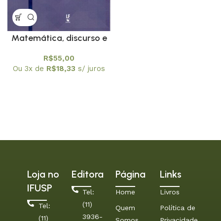
Matemática, discurso e
linguagens –
R$
55,00
Contibuições para a
Ou 3x de
R$
18,33
s/ juros
Educação Matemática
Loja no
Editora
Página
Links
IFUSP
Tel:
Home
Livros
(11)
Tel:
Quem
Política de
3936-
(11)
Somos
Privacidade