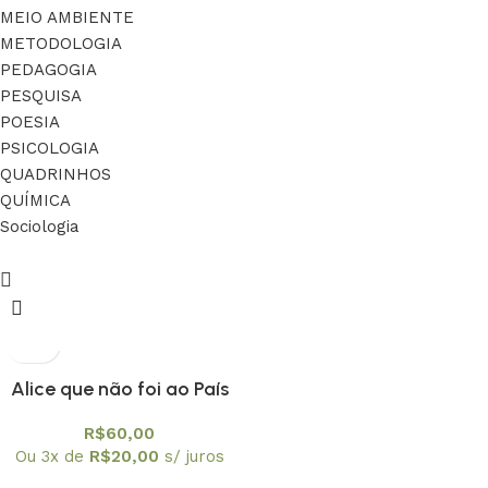
MEIO AMBIENTE
METODOLOGIA
PEDAGOGIA
PESQUISA
POESIA
PSICOLOGIA
QUADRINHOS
QUÍMICA
Sociologia
Alice que não foi ao País
das Maravilhas: Educar
R$
60,00
para Ler ficção na Escola
Ou 3x de
R$
20,00
s/ juros