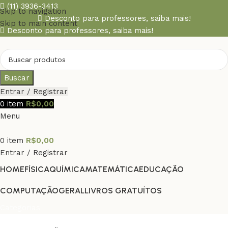
(11) 3936-3413
Skip to navigation
Desconto para professores,
saiba mais!
Skip to main content
Desconto para professores,
saiba mais!
Buscar
Entrar / Registrar
0
item
R$
0,00
Menu
0
item
R$
0,00
Entrar / Registrar
HOME
FÍSICA
QUÍMICA
MATEMÁTICA
EDUCAÇÃO
COMPUTAÇÃO
GERAL
LIVROS GRATUÍTOS
Categorias