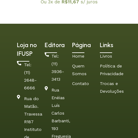
/ SBF
Ou 3x de
R$
11,67
s/ juros
Loja no
Editora
Página
Links
IFUSP
Tel:
Home
Livros
(11)
Tel:
Quem
Política de
3936-
(11)
Somos
Privacidade
3413
2648-
Contato
Trocas e
6666
Rua
Devoluções
Enéias
Rua do
Luís
Matão.
Carlos
Travessa
Barbanti,
R187
193
Instituto
Freguesia
de