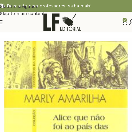
Desconto para professores,
saiba mais!
Skip to navigation
Skip to main content
0
Início
EDUCAÇÃO