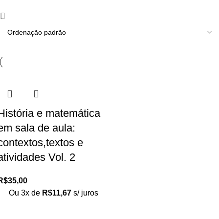
História e matemática
em sala de aula:
contextos,textos e
atividades Vol. 2
R$
35,00
Ou 3x de
R$
11,67
s/ juros