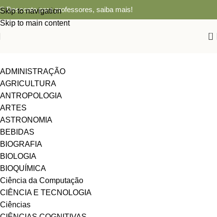
Desconto para professores,
saiba mais!
Skip to navigation
Skip to main content
0
ADMINISTRAÇÃO
AGRICULTURA
ANTROPOLOGIA
ARTES
ASTRONOMIA
BEBIDAS
BIOGRAFIA
BIOLOGIA
BIOQUÍMICA
Ciência da Computação
CIÊNCIA E TECNOLOGIA
Ciências
CIÊNCIAS COGNITIVAS