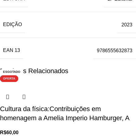
EDIÇÃO
2023
EAN 13
9786555632873
Produtos Relacionados
-44%
-42%
-20%
ESGOTADO
-79%
-36%
-32%
-82%
ESGOTADO
-42%
-20%
-38%
-73%
-24%
-39%
-27%
-36%
-26%
ESGOTADO
ESGOTADO
-24%
-45%
-26%
-47%
ESGOTADO
-27%
ESGOTADO
OFERTA
OFERTA
Cultura da física:Contribuições em
homenagem a Amelia Imperio Hamburger, A
R$
60,00