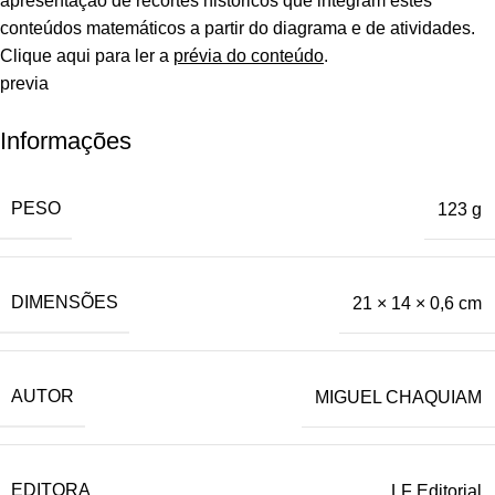
apresentação de recortes históricos que integram estes
conteúdos matemáticos a partir do diagrama e de atividades.
Clique aqui para ler a
prévia do conteúdo
.
previa
Informações
PESO
123 g
DIMENSÕES
21 × 14 × 0,6 cm
AUTOR
MIGUEL CHAQUIAM
EDITORA
LF Editorial