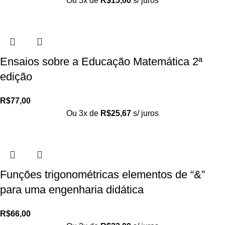
Ou 3x de
R$
15,00
s/ juros
Ensaios sobre a Educação Matemática 2ª
edição
R$
77,00
Ou 3x de
R$
25,67
s/ juros
Funções trigonométricas elementos de “&”
para uma engenharia didática
R$
66,00