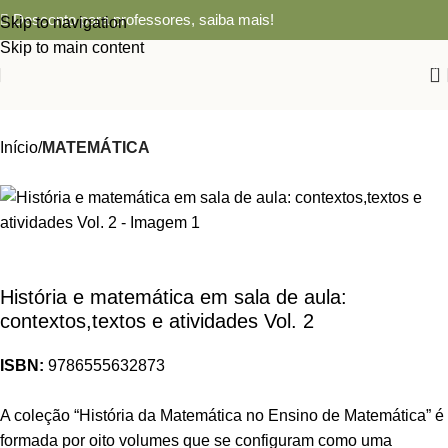
Desconto para professores,
saiba mais!
Skip to navigation
Skip to main content
0
Início
MATEMÁTICA
História e matemática em sala de aula:
contextos,textos e atividades Vol. 2
ISBN:
9786555632873
A coleção “História da Matemática no Ensino de Matemática” é
formada por oito volumes que se configuram como uma