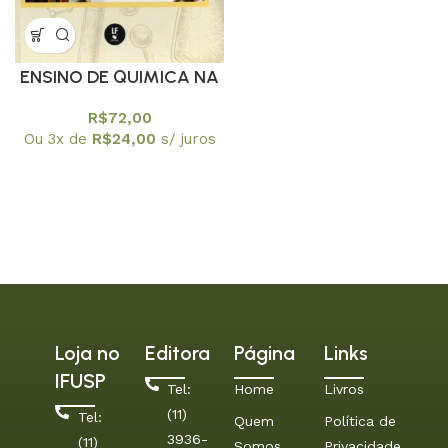
ENSINO DE QUIMICA NA
EDUCAÇÃO DE JOVENS
R$
72,00
E ADULTOS EM FOCO OS
Ou 3x de
R$
24,00
s/ juros
SUJEITOS DA
APRENDIZAGEM
Loja no
Editora
Página
Links
IFUSP
Tel:
Home
Livros
(11)
Tel:
Quem
Política de
3936-
(11)
Somos
Privacidade