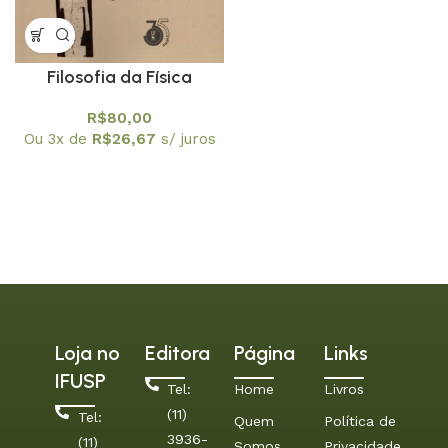
Filosofia da Física
Problemas de Ontologia
R$
80,00
e Epistemologia da Física
Ou 3x de
R$
26,67
s/ juros
Moderna
Loja no
Editora
Página
Links
IFUSP
Tel:
Home
Livros
(11)
Tel:
Quem
Política de
3936-
(11)
Somos
Privacidade