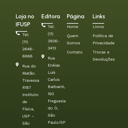
Loja no
Editora
Página
Links
IFUSP
Tel:
Home
Livros
(11)
Tel:
Quem
Política de
3936-
(11)
Somos
Privacidade
3413
2648-
Contato
Trocas e
6666
Rua
Devoluções
Enéias
Rua do
Luís
Matão.
Carlos
Travessa
Barbanti,
R187
193
Instituto
Freguesia
de
do Ó,
Física,
São
USP –
Paulo/SP
São