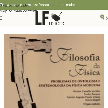
Desconto para professores,
saiba mais!
Skip to navigation
Skip to main content
0
Início
FÍSICA