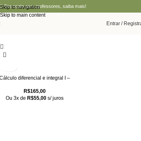
Desconto para professores,
saiba mais!
Skip to navigation
Skip to main content
Entrar / Registr
Cálculo diferencial e integral I –
Textuniversitários 17
R$
165,00
Ou 3x de
R$
55,00
s/ juros