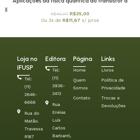
Aplicações da física quântica do transistor à
nanotecnologia – Coleção Temas Atuais de Física /
R$
35,00
R$
44,00
SBF
Ou 3x de
R$
11,67
s/ juros
Loja no
Editora
Página
Links
IFUSP
Tel:
Home
Livros
(11)
Tel:
Quem
Política de
3936-
(11)
Somos
Privacidade
3413
2648-
Contato
Trocas e
6666
Rua
Devoluções
Enéias
Rua do
Luís
Matão.
Carlos
Travessa
Barbanti,
R187