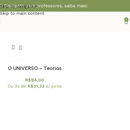
Desconto para professores,
saiba mais!
Skip to navigation
Skip to main content
0
O UNIVERSO – Teorias
sobre sua origem e
R$
94,00
evolução
Ou 3x de
R$
31,33
s/ juros