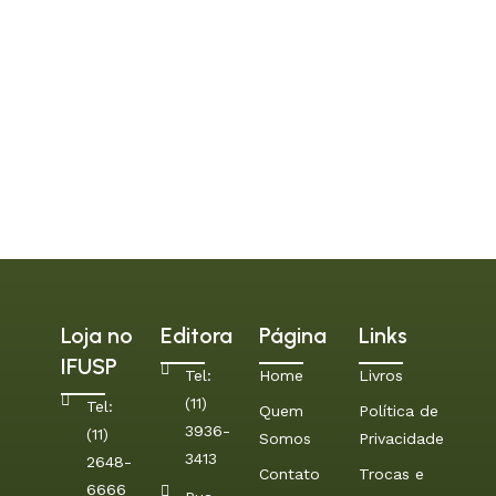
Loja no
Editora
Página
Links
IFUSP
Tel:
Home
Livros
(11)
Tel:
Quem
Política de
3936-
(11)
Somos
Privacidade
3413
2648-
Contato
Trocas e
6666