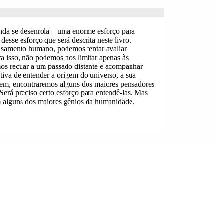
 meu CEP
inda se desenrola – uma enorme esforço para
 desse esforço que será descrita neste livro.
ensamento humano, podemos tentar avaliar
ra isso, não podemos nos limitar apenas às
mos recuar a um passado distante e acompanhar
ativa de entender a origem do universo, a sua
agem, encontraremos alguns dos maiores pensadores
. Será preciso certo esforço para entendê-las. Mas
om alguns dos maiores gênios da humanidade.