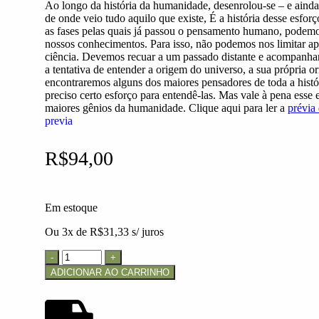
Ao longo da história da humanidade, desenrolou-se – e ainda
de onde veio tudo aquilo que existe, É a história desse esfor
as fases pelas quais já passou o pensamento humano, podemos 
nossos conhecimentos. Para isso, não podemos nos limitar ap
ciência. Devemos recuar a um passado distante e acompanhar
a tentativa de entender a origem do universo, a sua própria 
encontraremos alguns dos maiores pensadores de toda a históri
preciso certo esforço para entendê-las. Mas vale à pena esse 
maiores gênios da humanidade. Clique aqui para ler a
prévia
previa
R$
94,00
Em estoque
Ou 3x de
R$
31,33
s/ juros
ADICIONAR AO CARRINHO