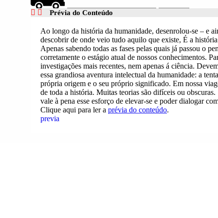
Não sei
Prévia do Conteúdo
Ao longo da história da humanidade, desenrolou-se – e a
descobrir de onde veio tudo aquilo que existe, É a história
Apenas sabendo todas as fases pelas quais já passou o p
corretamente o estágio atual de nossos conhecimentos. Pa
investigações mais recentes, nem apenas á ciência. Deve
essa grandiosa aventura intelectual da humanidade: a tent
própria origem e o seu próprio significado. Em nossa vi
de toda a história. Muitas teorias são difíceis ou obscuras
vale à pena esse esforço de elevar-se e poder dialogar c
Clique aqui para ler a
prévia do conteúdo
.
previa