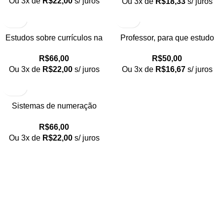
Ou 3x de
R$
22,00
s/ juros
Ou 3x de
R$
18,33
s/ juros
Estudos sobre currículos na
Professor, para que estudo
educação matemática
isso?
R$
66,00
R$
50,00
Ou 3x de
R$
22,00
s/ juros
Ou 3x de
R$
16,67
s/ juros
Sistemas de numeração
precursores do sistema Indo-
R$
66,00
Árabe
Ou 3x de
R$
22,00
s/ juros
Loja no IFUSP