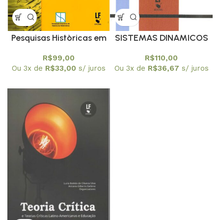
Pesquisas Històricas em
SISTEMAS DINAMICOS
Jornais e Revistas :Prod.
COMPLEXOS
R$
99,00
R$
110,00
do Hifem
Ou 3x de
R$
33,00
s/ juros
Ou 3x de
R$
36,67
s/ juros