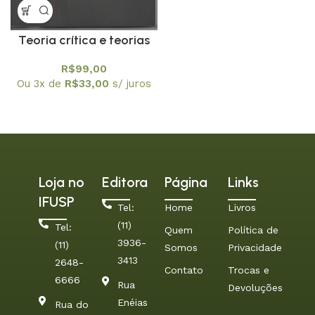
Teoria crítica e teorias
críticas latino-
R$
99,00
americanas e educação
Ou 3x de
R$
33,00
s/ juros
Loja no
Editora
Página
Links
IFUSP
Tel:
Home
Livros
(11)
Tel:
Quem
Política de
3936-
(11)
Somos
Privacidade
3413
2648-
Contato
Trocas e
6666
Rua
Devoluções
Enéias
Rua do