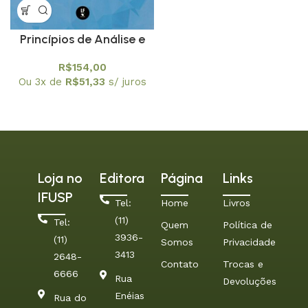
Princípios de Análise e
Exercícios de Cálculo
R$
154,00
Ou 3x de
R$
51,33
s/ juros
Loja no
Editora
Página
Links
IFUSP
Tel:
Home
Livros
(11)
Tel:
Quem
Política de
3936-
(11)
Somos
Privacidade
3413
2648-
Contato
Trocas e
6666
Rua
Devoluções
Enéias
Rua do