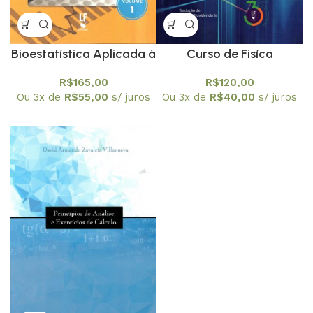
Bioestatística Aplicada à
Curso de Fisíca
Pesquisa Experimental
Estatística
R$
165,00
R$
120,00
volume 1
Ou 3x de
R$
55,00
s/ juros
Ou 3x de
R$
40,00
s/ juros