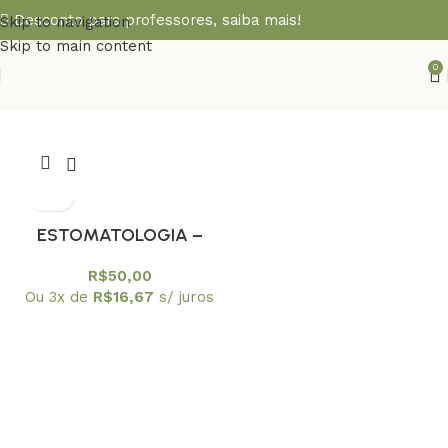
Desconto para professores,
saiba mais!
Skip to navigation
Skip to main content
0
ESTOMATOLOGIA –
Estudo Simplificado da
R$
50,00
Boca
Ou 3x de
R$
16,67
s/ juros