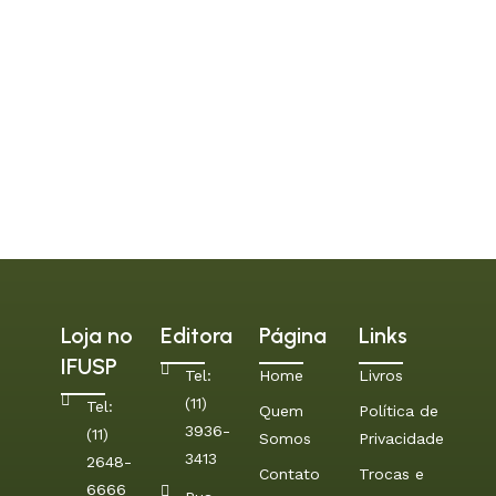
Loja no
Editora
Página
Links
IFUSP
Tel:
Home
Livros
(11)
Tel:
Quem
Política de
3936-
(11)
Somos
Privacidade
3413
2648-
Contato
Trocas e
6666