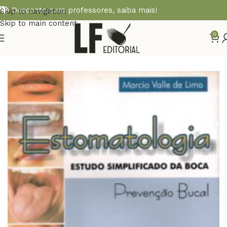
Desconto para professores,
saiba mais!
Skip to navigation
Skip to main content
0
Início
Diversos