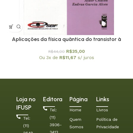
Aplicações da física quântica do transistor à
nanotecnologia – Coleção Temas Atuais de Física
R$
35,00
R$
44,00
/ SBF
Ou 3x de
R$
11,67
s/ juros
Loja no
Editora
Página
Links
IFUSP
Tel:
Home
Livros
(11)
Tel:
Quem
Política de
3936-
(11)
Somos
Privacidade
3413
2648-