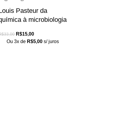
Louis Pasteur da
química à microbiologia
R$
15,00
R$
33,00
Ou 3x de
R$
5,00
s/ juros
Loja no IFUSP
Tel: (11) 2648-6666
Rua do Matão. Travessa R187
Instituto de Física, USP – São Paulo
Editora
Tel: (11) 3936-3413