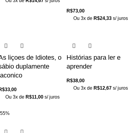
Ou 3x de
R$
14,67
s/ juros
R$
73,00
Ou 3x de
R$
24,33
s/ juros
As liçoes de Idiotes, o
Histórias para ler e
sábio duplamente
aprender
laconico
R$
38,00
Ou 3x de
R$
12,67
s/ juros
R$
33,00
Ou 3x de
R$
11,00
s/ juros
-55%