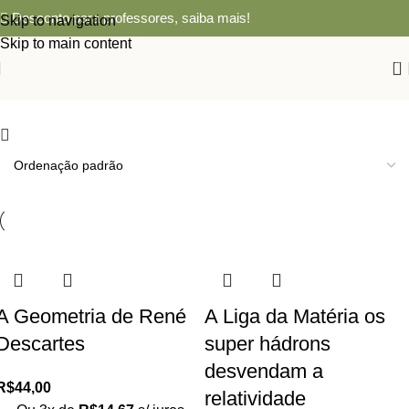
Desconto para professores,
saiba mais!
Skip to navigation
Skip to main content
0
A Geometria de René
A Liga da Matéria os
Descartes
super hádrons
desvendam a
R$
44,00
relatividade