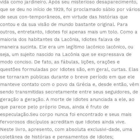
vida como jardineiro. Após seu misterioso desaparecimento,
que se deu no início de 1929, foi proclamado sábio por vários
de seus con-temporâneos, em virtude das histórias que
contou e da sua visão de mundo bastante original. Para
outros, entretanto, Idiotes foi apenas mais um tolo. Como a
maioria dos habitantes da Lacônia, Idiotes falava de
maneira sucinta. Ele era um legítimo lacônico lacônico, ou
seja, um sujeito nascido na Lacônia que se expressava de
modo conciso. De fato, as fábulas, lições, orações e
questões formuladas por Idiotes são, em geral, curtas. Elas
se tornaram públicas durante o breve período em que ele
manteve contato com o povo da Grécia e, desde então, vêm
sendo transmitidas secretamente entre seus seguidores, de
geração a geração. A morte de Idiotes anunciada a ele, ao
que parece pelo próprio Deus, ainda é fruto de
especulação.Seu corpo nunca foi encontrado e seus mais
fervorosos discípulos acreditam que Idiotes ainda vive.
Neste livro, apresento, com absoluta exclusivi-dade, uma
coletânea de histórias e pensamentos de Idiotes;