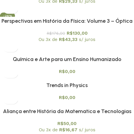
Ou 3x de
R$
29,33
s/ juros
-26%
Perspectivas em História da Física: Volume 3 – Óptica
e Acústica: Luz e Som| dos Gregos ao Século XIX
R$
130,00
R$
176,00
Ou 3x de
R$
43,33
s/ juros
Química e Arte para um Ensino Humanizado
R$
0,00
Trends in Physics
R$
0,00
Aliança entre História da Matematica e Tecnologias
Digitais na Educação Matemática Vol. 1
R$
50,00
Ou 3x de
R$
16,67
s/ juros