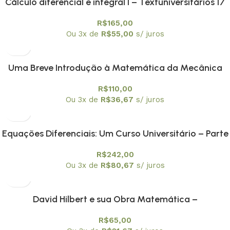
Cálculo diferencial e integral I – Textuniversitários 17
R$
165,00
Ou 3x de
R$
55,00
s/ juros
Uma Breve Introdução à Matemática da Mecânica
Quântica -Textuniversitários 18
R$
110,00
Ou 3x de
R$
36,67
s/ juros
Equações Diferenciais: Um Curso Universitário – Parte
I: Equações Ordinárias – Textuniversitários 19
R$
242,00
Ou 3x de
R$
80,67
s/ juros
David Hilbert e sua Obra Matemática –
Textuniversitários 20
R$
65,00