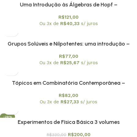
Uma Introdução às Álgebras de Hopf –
Textuniversitários 5
R$
121,00
Ou 3x de
R$
40,33
s/ juros
Grupos Solúveis e Nilpotentes: uma introdução –
Textuniversitários 6
R$
77,00
Ou 3x de
R$
25,67
s/ juros
Tópicos em Combinatória Contemporânea –
Textuniversitários 4
R$
82,00
Ou 3x de
R$
27,33
s/ juros
-39%
Experimentos de Física Básica 3 volumes
R$
200,00
R$
330,00