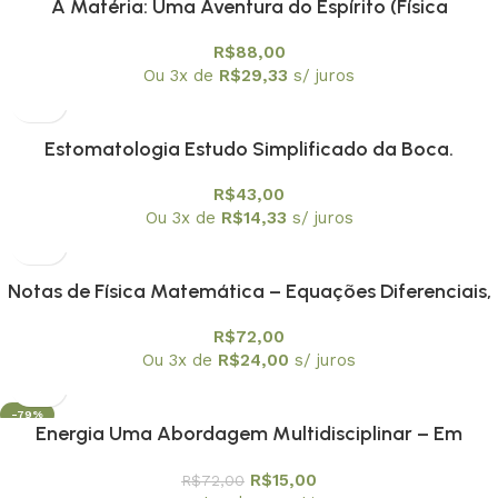
A Matéria: Uma Aventura do Espírito (Física
Conceitual) – PROMOÇÃO
R$
88,00
Ou 3x de
R$
29,33
s/ juros
Estomatologia Estudo Simplificado da Boca.
Prevenção Bucal
R$
43,00
Ou 3x de
R$
14,33
s/ juros
Notas de Física Matemática – Equações Diferenciais,
Funções de Green e Distribuições
R$
72,00
Ou 3x de
R$
24,00
s/ juros
-79%
Energia Uma Abordagem Multidisciplinar – Em
promoção
R$
15,00
R$
72,00