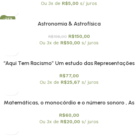
Ou 3x de
R$
5,00
s/ juros
-24%
Astronomia & Astrofísica
OFERTA
R$
150,00
R$
198,00
Ou 3x de
R$
50,00
s/ juros
“Aqui Tem Racismo” Um estudo das Representações
Sociais e das Identidades das Crianças Negras na
R$
77,00
Escola
Ou 3x de
R$
25,67
s/ juros
Matemáticas, o monocórdio e o número sonoro , As
R$
60,00
Ou 3x de
R$
20,00
s/ juros