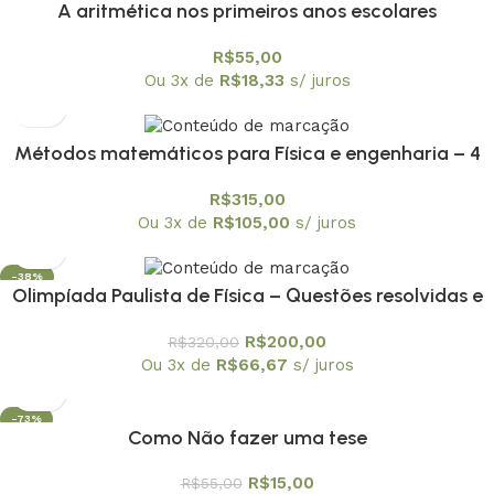
A aritmética nos primeiros anos escolares
R$
55,00
Ou 3x de
R$
18,33
s/ juros
Métodos matemáticos para Física e engenharia – 4
volumes
R$
315,00
Ou 3x de
R$
105,00
s/ juros
-38%
Olimpíada Paulista de Física – Questões resolvidas e
comentadas – coleção em 6 volumes
R$
200,00
R$
320,00
Ou 3x de
R$
66,67
s/ juros
-73%
Como Não fazer uma tese
R$
15,00
R$
55,00