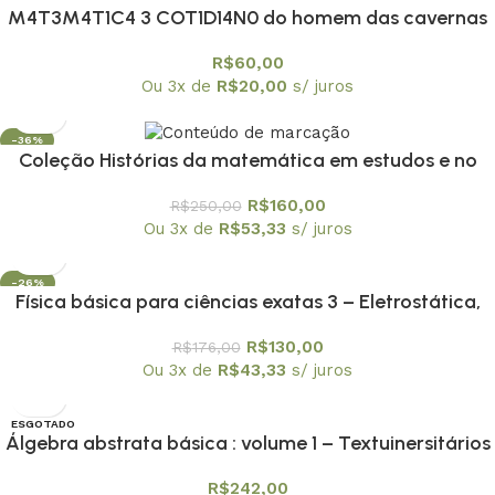
M4T3M4T1C4 3 COT1D14N0 do homem das cavernas
à atualidade
R$
60,00
Ou 3x de
R$
20,00
s/ juros
-36%
Coleção Histórias da matemática em estudos e no
ensino os 10 volumes
R$
160,00
R$
250,00
Ou 3x de
R$
53,33
s/ juros
-26%
Física básica para ciências exatas 3 – Eletrostática,
Magnetostática, Circuitos e Ondas Eletromagnéticas
R$
130,00
R$
176,00
Ou 3x de
R$
43,33
s/ juros
ESGOTADO
Álgebra abstrata básica : volume 1 – Textuinersitários
8
R$
242,00