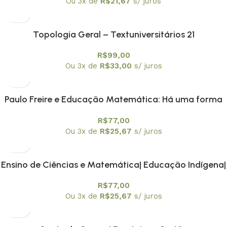
Ou 3x de
R$
21,67
s/ juros
Topologia Geral – Textuniversitários 21
R$
99,00
Ou 3x de
R$
33,00
s/ juros
Paulo Freire e Educação Matemática: Há uma forma
Matemática de estar no mundo
R$
77,00
Ou 3x de
R$
25,67
s/ juros
Ensino de Ciências e Matemática| Educação Indígena|
Metodologias de Ensino e Avaliação da
R$
77,00
Aprendizagem
Ou 3x de
R$
25,67
s/ juros