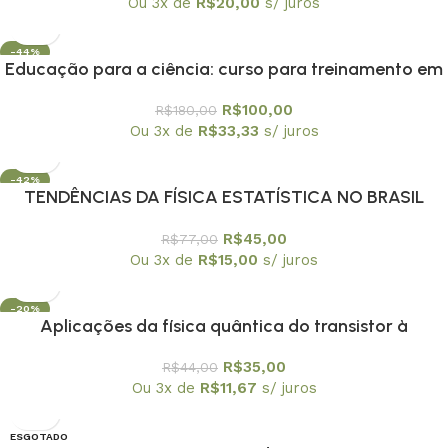
Ou 3x de
R$
20,00
s/ juros
-44%
Educação para a ciência: curso para treinamento em
centros e museus de ciência
R$
100,00
R$
180,00
Ou 3x de
R$
33,33
s/ juros
-42%
TENDÊNCIAS DA FÍSICA ESTATÍSTICA NO BRASIL
R$
45,00
R$
77,00
Ou 3x de
R$
15,00
s/ juros
-20%
Aplicações da física quântica do transistor à
nanotecnologia – Coleção Temas Atuais de Física /
R$
35,00
R$
44,00
SBF
Ou 3x de
R$
11,67
s/ juros
ESGOTADO