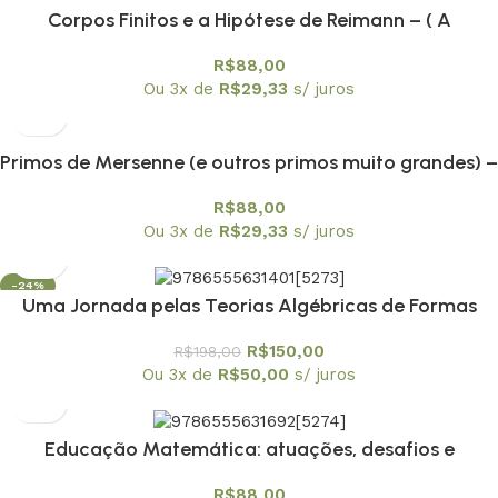
Corpos Finitos e a Hipótese de Reimann – ( A
Demonstração de André Weil) – Textuniversitários 14
R$
88,00
Ou 3x de
R$
29,33
s/ juros
Primos de Mersenne (e outros primos muito grandes) –
Textuniversitários 12
R$
88,00
Ou 3x de
R$
29,33
s/ juros
-24%
Uma Jornada pelas Teorias Algébricas de Formas
Quadráticas – Textuniversitários 13
R$
150,00
R$
198,00
Ou 3x de
R$
50,00
s/ juros
Educação Matemática: atuações, desafios e
possibilidades em diferentes contextos – envio em 20
R$
88,00