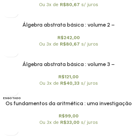
Ou 3x de
R$
80,67
s/ juros
Álgebra abstrata básica : volume 2 –
Textuniversitários 9
R$
242,00
Ou 3x de
R$
80,67
s/ juros
Álgebra abstrata básica : volume 3 –
Textuniversitários 10
R$
121,00
Ou 3x de
R$
40,33
s/ juros
ESGOTADO
Os fundamentos da aritmética : uma investigação
OFERTA
lógico-matemática sobre o conceito de número –
R$
99,00
Textuniversitários 11
Ou 3x de
R$
33,00
s/ juros