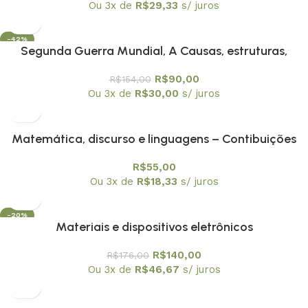
Ou 3x de
R$
29,33
s/ juros
-42%
Segunda Guerra Mundial, A Causas, estruturas,
consequências
R$
90,00
R$
154,00
Ou 3x de
R$
30,00
s/ juros
Matemática, discurso e linguagens – Contibuições
para a Educação Matemática
R$
55,00
Ou 3x de
R$
18,33
s/ juros
-20%
Materiais e dispositivos eletrônicos
R$
140,00
R$
176,00
Ou 3x de
R$
46,67
s/ juros