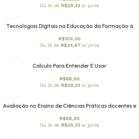
de fevereiro
Ou 3x de
R$
29,33
s/ juros
Tecnologias Digitais na Educação da Formação à
Aplicação
R$
104,00
Ou 3x de
R$
34,67
s/ juros
Calculo Para Entender E Usar
R$
88,00
Ou 3x de
R$
29,33
s/ juros
Avaliação no Ensino de Ciências Práticas docentes e
¨escuta ¨a professores
R$
88,00
Ou 3x de
R$
29,33
s/ juros