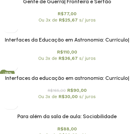
Gente de Guerra| Fronteira e Sertão
R$
77,00
Ou 3x de
R$
25,67
s/ juros
Interfaces da Educação em Astronomia: Currículo|
Formação de Professores e Divulgação Científica –
R$
110,00
Volume 1 – Relatos Reflexivos sobre a História da
Ou 3x de
R$
36,67
s/ juros
Astronomia no Ensino
-45%
Interfaces da educação em astronomia: Currículo|
formação de professores e divulgação científica.
R$
90,00
R$
165,00
Volume 2 Ações dialógicas na Prática de Ensino de
Ou 3x de
R$
30,00
s/ juros
Astronomia
Para além da sala de aula: Sociabilidade
Adolescentes| Relações Étnico-Raciais e Ação
R$
88,00
Pedagógica