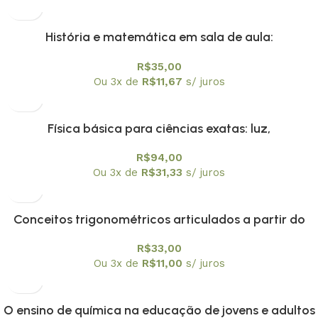
História e matemática em sala de aula:
contextos,textos e atividades Vol. 2
R$
35,00
Ou 3x de
R$
11,67
s/ juros
Física básica para ciências exatas: luz,
mecânicaquântica e relatividade: volume 4
R$
94,00
Ou 3x de
R$
31,33
s/ juros
Conceitos trigonométricos articulados a partir do
instrumento náutico, balhestilha, na interface entre
R$
33,00
historia e ensino de matamática
Ou 3x de
R$
11,00
s/ juros
O ensino de química na educação de jovens e adultos