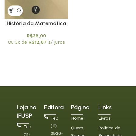
História da Matemática
na Educação Básica:
R$
38,00
Atividades para o Ensino
Ou 3x de
R$
12,67
s/ juros
de Equação do primeiro
grau com uma Incógnita
Loja no
Editora
Página
Links
IFUSP
Tel:
Home
Livros
(11)
Tel:
Quem
Política de
3936-
(11)
Somos
Privacidade