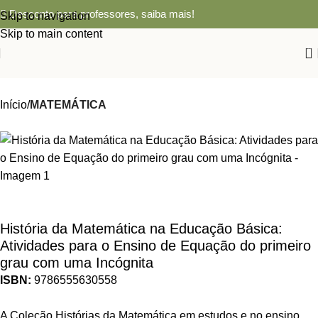
Desconto para professores,
saiba mais!
Skip to navigation
Skip to main content
0
Início
MATEMÁTICA
História da Matemática na Educação Básica:
Atividades para o Ensino de Equação do primeiro
grau com uma Incógnita
ISBN:
9786555630558
A Coleção Histórias da Matemática em estudos e no ensino,