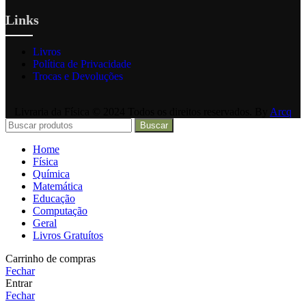
Links
Livros
Política de Privacidade
Trocas e Devoluções
Livraria da Física © 2024 Todos os direitos reservados. By
Arcq
Buscar
Home
Física
Química
Matemática
Educação
Computação
Geral
Livros Gratuítos
Carrinho de compras
Fechar
Entrar
Fechar