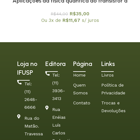
Aplicações da física quântica do transistor à
nanotecnologia – Coleção Temas Atuais de Física
R$
35,00
R$
44,00
/ SBF
Ou 3x de
R$
11,67
s/ juros
Loja no
Editora
Página
Links
IFUSP
Tel:
Home
Livros
(11)
Tel:
Quem
Política de
3936-
(11)
Somos
Privacidade
3413
2648-
Contato
Trocas e
6666
Rua
Devoluções
Enéias
Rua do
Luís
Matão.
Carlos
Travessa