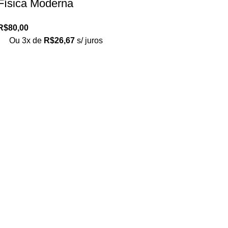
Física Moderna
R$
80,00
Ou 3x de
R$
26,67
s/ juros
Loja no IFUSP
Tel: (11) 2648-6666
Rua do Matão. Travessa R187
Instituto de Física, USP – São Paulo
Editora
Tel: (11) 3936-3413