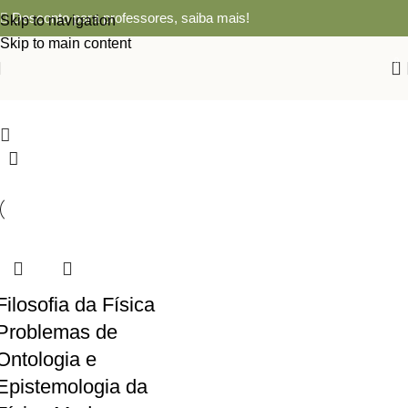
Desconto para professores,
saiba mais!
Skip to navigation
Skip to main content
0
Filosofia da Física
Problemas de
Ontologia e
Epistemologia da