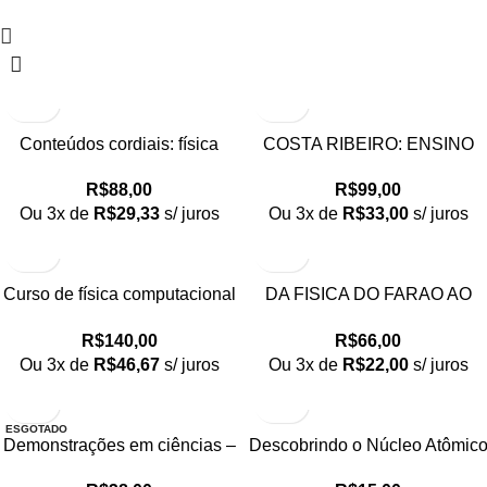
Conteúdos cordiais: física
COSTA RIBEIRO: ENSINO
humanizada para uma escola
,PESQUISA E
R$
88,00
R$
99,00
sem mordaça
DESENVOLVIMENTO DA
Ou 3x de
R$
29,33
s/ juros
Ou 3x de
R$
33,00
s/ juros
FISICA NO BRASIL
Curso de física computacional
DA FISICA DO FARAO AO
1: para físicos e engenheiros
FOTON – Percepções,
R$
140,00
R$
66,00
físicos
Experimentos e Demosntraçõe
Ou 3x de
R$
46,67
s/ juros
Ou 3x de
R$
22,00
s/ juros
de Física
ESGOTADO
Demonstrações em ciências –
Descobrindo o Núcleo Atômic
Explorando os fenômenos da