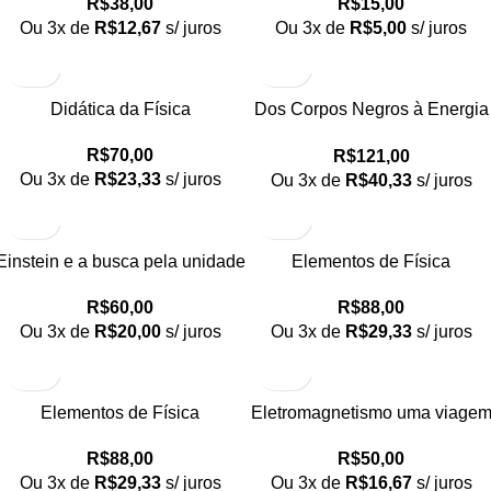
R$
15,00
R$
38,00
pressão do ar e dos líquidos
Ou 3x de
R$
5,00
s/ juros
Ou 3x de
R$
12,67
s/ juros
através de experimentos
simples
Didática da Física
Dos Corpos Negros à Energia
Escura do Universo
R$
70,00
R$
121,00
Ou 3x de
R$
23,33
s/ juros
Ou 3x de
R$
40,33
s/ juros
Einstein e a busca pela unidade
Elementos de Física
do real
Matemática – vol. 1
R$
60,00
R$
88,00
Ou 3x de
R$
20,00
s/ juros
Ou 3x de
R$
29,33
s/ juros
Elementos de Física
Eletromagnetismo uma viage
Matemática Vol. 3 Equações
do macro ao micro
R$
88,00
R$
50,00
integrais e Integrais de trajetória
Ou 3x de
R$
29,33
s/ juros
Ou 3x de
R$
16,67
s/ juros
não relativísticas