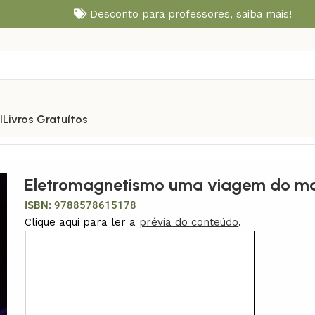
Desconto para professores,
saiba mais!
l
Livros Gratuítos
icro
Eletromagnetismo uma viagem do ma
ISBN:
9788578615178
Clique aqui para ler a
prévia do conteúdo
.