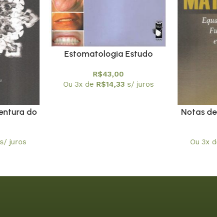
Estomatologia Estudo
Simplificado da Boca.
R$
43,00
Prevenção Bucal
Ou 3x de
R$
14,33
s/ juros
entura do
Notas de
ceitual) –
– Equaç
O
Funç
s/ juros
Ou 3x 
D