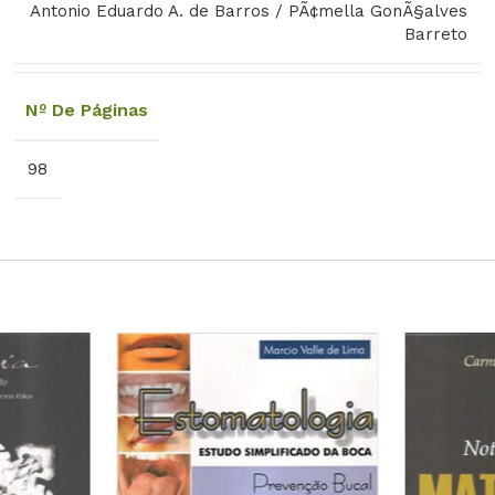
Antonio Eduardo A. de Barros / PÃ¢mella GonÃ§alves
Barreto
Nº De Páginas
98