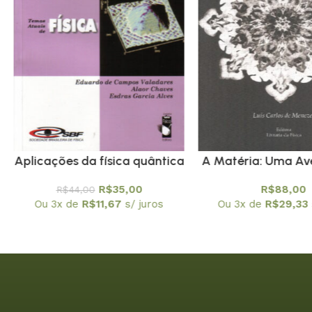
Aplicações da física quântica
A Matéria: Uma Av
do transistor à
Espírito (Física Con
R$
35,00
R$
88,00
R$
44,00
nanotecnologia – Coleção
PROMOÇÃ
Ou 3x de
R$
11,67
s/ juros
Ou 3x de
R$
29,33
Temas Atuais de Física / SBF