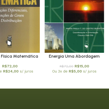
 Física Matemática
Energia Uma Abordagem
ões Diferenciais,
Multidisciplinar – Em
R$
72,00
R$
15,00
R$
72,00
ões de Green e
promoção
de
R$
24,00
s/ juros
Ou 3x de
R$
5,00
s/ juros
istribuições