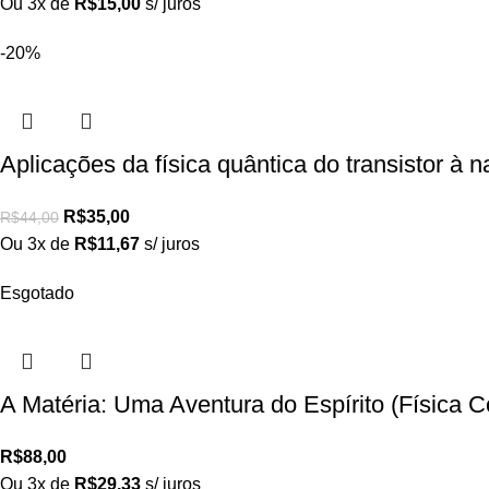
Ou 3x de
R$
15,00
s/ juros
-20%
Aplicações da física quântica do transistor à
R$
35,00
R$
44,00
Ou 3x de
R$
11,67
s/ juros
Esgotado
A Matéria: Uma Aventura do Espírito (Físic
R$
88,00
Ou 3x de
R$
29,33
s/ juros