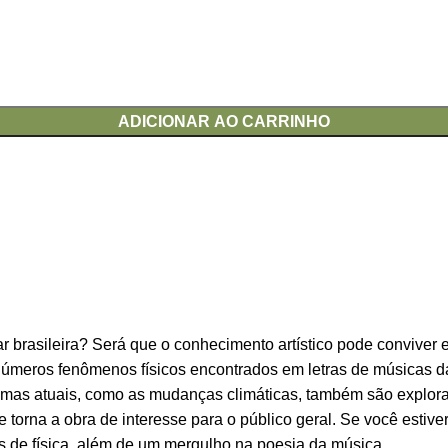
ADICIONAR AO CARRINHO
lar brasileira? Será que o conhecimento artístico pode convive
números fenômenos físicos encontrados em letras de músicas d
Temas atuais, como as mudanças climáticas, também são explora
e torna a obra de interesse para o público geral. Se você estive
s de física, além de um mergulho na poesia da música.