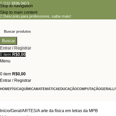
(11) 3936-3413
Skip to navigation
Skip to main content
Desconto para professores,
saiba mais!
Buscar
Entrar / Registrar
0
item
R$
0,00
Menu
0
item
R$
0,00
Entrar / Registrar
HOME
FÍSICA
QUÍMICA
MATEMÁTICA
EDUCAÇÃO
COMPUTAÇÃO
GERAL
L
Categorias
Início
Geral
ARTES
A arte da física em letras da MPB