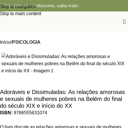
Desconto para professores,
saiba mais!
Skip to navigation
Skip to main content
0
Início
PSICOLOGIA
Adoráveis e Dissimuladas: As relações amorosas
e sexuais de mulheres pobres na Belém do final
do século XIX e início do XX
ISBN:
9786555631074
O livro discute as relações amorosas e sexuais de mulheres