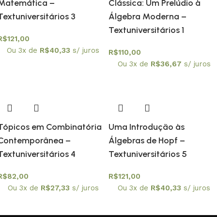
Matemática –
Clássica: Um Prelúdio à
Textuniversitários 3
Álgebra Moderna –
Textuniversitários 1
R$
121,00
Ou 3x de
R$
40,33
s/ juros
R$
110,00
Ou 3x de
R$
36,67
s/ juros
Tópicos em Combinatória
Uma Introdução às
Contemporânea –
Álgebras de Hopf –
Textuniversitários 4
Textuniversitários 5
R$
82,00
R$
121,00
Ou 3x de
R$
27,33
s/ juros
Ou 3x de
R$
40,33
s/ juros