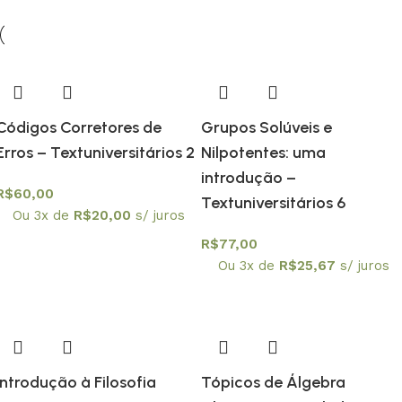
Códigos Corretores de
Grupos Solúveis e
Erros – Textuniversitários 2
Nilpotentes: uma
introdução –
R$
60,00
Textuniversitários 6
Ou 3x de
R$
20,00
s/ juros
R$
77,00
Ou 3x de
R$
25,67
s/ juros
Introdução à Filosofia
Tópicos de Álgebra