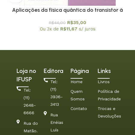
Aplicações da física quântica do transistor à
nanotecnologia – Coleção Temas Atuais de Física
R$
35,00
R$
44,00
/ SBF
Ou 3x de
R$
11,67
s/ juros
Loja no
Editora
Página
Links
IFUSP
Tel:
Home
Livros
(11)
Tel:
Quem
Política de
3936-
(11)
Somos
Privacidade
3413
2648-
Contato
Trocas e
6666
Rua
Devoluções
Enéias
Rua do
Luís
Matão.