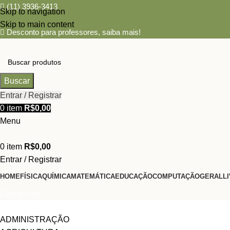
(11) 3936-3413
Skip to navigation
Skip to main content
Desconto para professores,
saiba mais!
Buscar
Entrar / Registrar
0
item
R$
0,00
Menu
0
item
R$
0,00
Entrar / Registrar
HOME
FÍSICA
QUÍMICA
MATEMÁTICA
EDUCAÇÃO
COMPUTAÇÃO
GERAL
L
Categorias
ADMINISTRAÇÃO