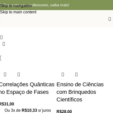
Desconto para professores,
saiba mais!
Skip to navigation
Skip to main content
0
Correlações Quânticas
Ensino de Ciências
no Espaço de Fases
com Brinquedos
Científicos
R$
31,00
Ou 3x de
R$
10,33
s/ juros
R$
28,00