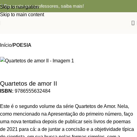
Desconto para professores,
saiba mais!
Skip to navigation
Skip to main content
0
Início
POESIA
Quartetos de amor II
ISBN:
9786555632484
Este é o segundo volume da série Quartetos de Amor. Nela,
como mencionado na Apresentação do primeiro número, faço
uma nova tentativa depois de publicar seis livros de poemas
de 2021 para cá: a de juntar a concisão e a objetividade típica
do cientista, em sua busca pelas formas simples, com a