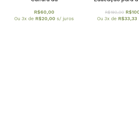
física:Contribuições em
curso para treina
R$
60,00
R$
10
R$
180,00
homenagem a Amelia
centros e museus d
Ou 3x de
R$
20,00
s/ juros
Ou 3x de
R$
33,33
Imperio Hamburger, A