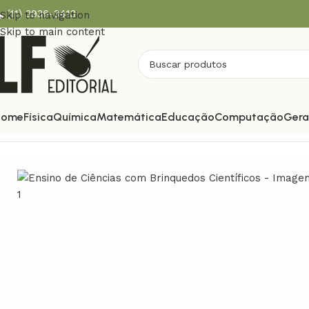
(11) 3936-3413
Skip to navigation
Skip to main content
Home
Física
Química
Matemática
Educação
Computação
Gera
Início
ENSINO
Ensino de Ciências com Brinquedos Científicos