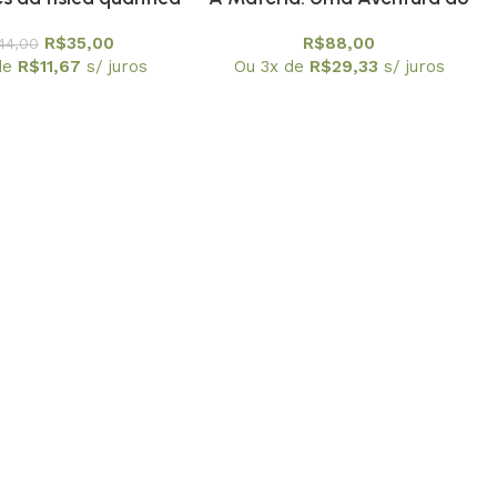
 transistor à
Espírito (Física Conceitual) –
R$
35,00
R$
88,00
44,00
nologia – Coleção
PROMOÇÃO
de
R$
11,67
s/ juros
Ou 3x de
R$
29,33
s/ juros
ais de Física / SBF