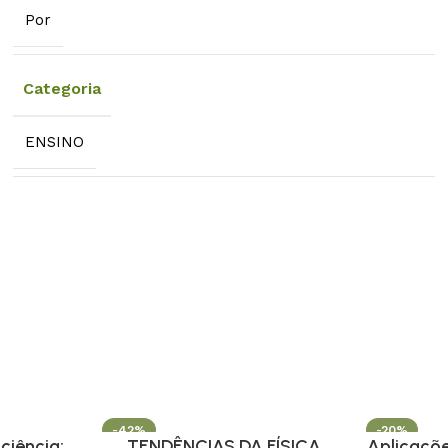
Por
Categoria
ENSINO
-42%
-20%
ciência:
TENDÊNCIAS DA FÍSICA
Aplicaçõe