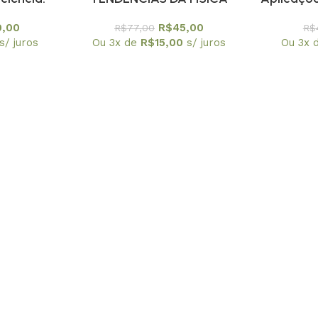
mento em
ESTATÍSTICA NO BRASIL
do
0,00
R$
45,00
R$
77,00
R$
e ciência
nanotec
s/ juros
Ou 3x de
R$
15,00
s/ juros
Ou 3x 
Temas Atu