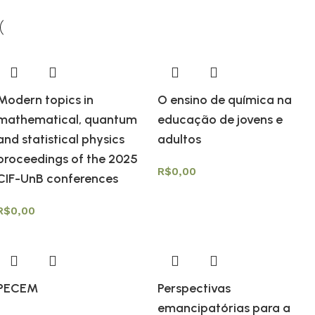
Modern topics in
O ensino de química na
mathematical, quantum
educação de jovens e
and statistical physics
adultos
proceedings of the 2025
R$
0,00
CIF-UnB conferences
R$
0,00
PECEM
Perspectivas
emancipatórias para a