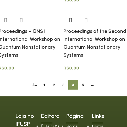
R$
0,00
Proceedings – QNS III
Proceedings of the Second
International Workshop on
International Workshop on
Quantum Nonstationary
Quantum Nonstationary
Systems
Systems
R$
0,00
R$
0,00
←
1
2
3
4
5
→
Loja no
Editora
Página
Links
IFUSP
Tel: (11)
Home
Livros