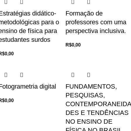
Estratégias didático-
Formação de
metodológicas para o
professores com uma
ensino de física para
perspectiva inclusiva.
estudantes surdos
R$
0,00
R$
0,00
Fotogrametria digital
FUNDAMENTOS,
PESQUISAS,
R$
0,00
CONTEMPORANEID
DES E TENDÊNCIAS
NO ENSINO DE
FÍSICA NO BRASIL