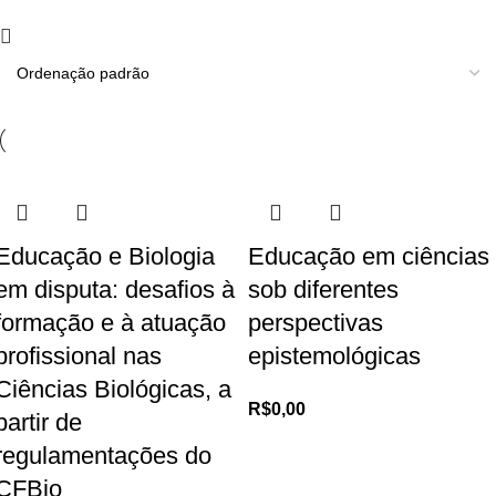
Educação e Biologia
Educação em ciências
em disputa: desafios à
sob diferentes
formação e à atuação
perspectivas
profissional nas
epistemológicas
Ciências Biológicas, a
R$
0,00
partir de
regulamentações do
CFBio