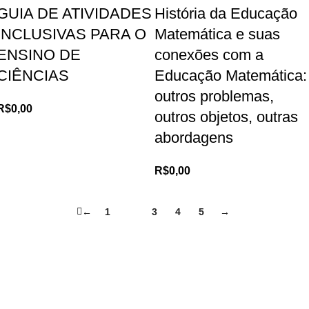
GUIA DE ATIVIDADES
História da Educação
INCLUSIVAS PARA O
Matemática e suas
ENSINO DE
conexões com a
CIÊNCIAS
Educação Matemática:
outros problemas,
R$
0,00
outros objetos, outras
abordagens
R$
0,00
←
1
2
3
4
5
→
Loja no IFUSP
Tel: (11) 2648-6666