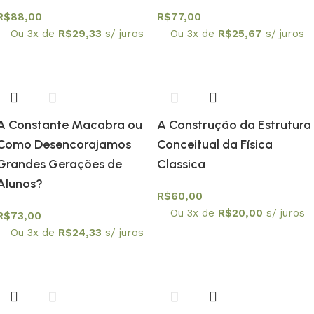
R$
88,00
R$
77,00
Ou 3x de
R$
29,33
s/ juros
Ou 3x de
R$
25,67
s/ juros
A Constante Macabra ou
A Construção da Estrutura
Como Desencorajamos
Conceitual da Física
Grandes Gerações de
Classica
Alunos?
R$
60,00
Ou 3x de
R$
20,00
s/ juros
R$
73,00
Ou 3x de
R$
24,33
s/ juros