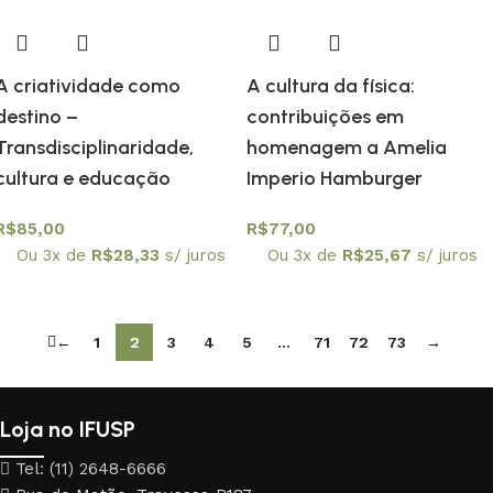
A criatividade como
A cultura da física:
destino –
contribuições em
Transdisciplinaridade,
homenagem a Amelia
cultura e educação
Imperio Hamburger
R$
85,00
R$
77,00
Ou 3x de
R$
28,33
s/ juros
Ou 3x de
R$
25,67
s/ juros
←
1
2
3
4
5
…
71
72
73
→
Loja no IFUSP
Tel: (11) 2648-6666