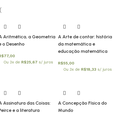
A Aritmética, a Geometria
A Arte de contar: história
e o Desenho
da matemática e
educação matemática
R$
77,00
Ou 3x de
R$
25,67
s/ juros
R$
55,00
Ou 3x de
R$
18,33
s/ juros
A Assinatura das Coisas:
A Concepção Física do
Peirce e a literatura
Mundo