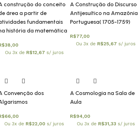
A construção do conceito
A Construção do Discurso
de área a partir de
Antijesuítico na Amazônia
atividades fundamentais
Portuguesa( 1705-1759)
na história da matemática
R$
77,00
Ou 3x de
R$
25,67
s/ juros
R$
38,00
Ou 3x de
R$
12,67
s/ juros
A Convenção dos
A Cosmologia na Sala de
Algarismos
Aula
R$
66,00
R$
94,00
Ou 3x de
R$
22,00
s/ juros
Ou 3x de
R$
31,33
s/ juros