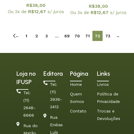
R$
38,00
R$
38,00
Ou 3x de
R$
12,67
s/ juros
Ou 3x de
R$
12,67
s/ juros
←
1
2
3
…
69
70
71
72
73
→
Loja no
Editora
Página
Links
IFUSP
Tel:
Home
Livros
(11)
Tel:
Quem
Política de
3936-
(11)
Somos
Privacidade
3413
2648-
Contato
Trocas e
6666
Rua
Devoluções
Enéias
Rua do
Luís
Matão.