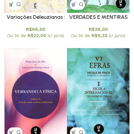
Variações Deleuzianas :
VERDADES E MENTIRAS
educação, Ciência, Arte
CONTADAS SEM PUDOR
R$
66,00
R$
28,00
e …
NEM METÁFORAS
Ou 3x de
R$
22,00
s/ juros
Ou 3x de
R$
9,33
s/ juros