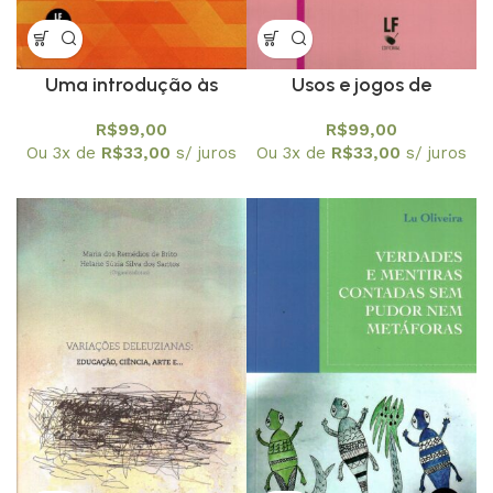
Uma introdução às
Usos e jogos de
equações diferenciais –
linguagem na
R$
99,00
R$
99,00
Textuniversitários 23
Matemática – diálogo
Ou 3x de
R$
33,00
s/ juros
Ou 3x de
R$
33,00
s/ juros
entre Filosofia e
Educação Matemática