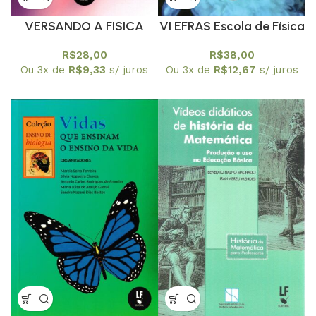
VERSANDO A FISICA
VI EFRAS Escola de Física
VOL.I A LEI DO AMOR E
Roberto A. Salmeron – I
R$
28,00
R$
38,00
OUTRAS COISAS MAIS
Escola Internacional de
Ou 3x de
R$
9,33
s/ juros
Ou 3x de
R$
12,67
s/ juros
Ensino de Física