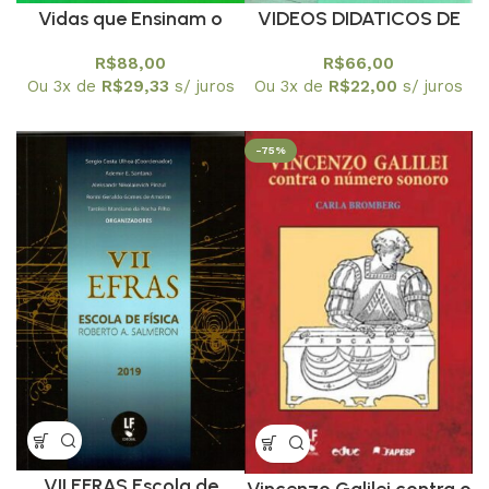
Vidas que Ensinam o
VIDEOS DIDATICOS DE
Ensino da Vida
HISTORIA DA
R$
88,00
R$
66,00
MATEMATICA –
Ou 3x de
R$
29,33
s/ juros
Ou 3x de
R$
22,00
s/ juros
Produção e uso na
Educação Básica
-75%
VII EFRAS Escola de
Vincenzo Galilei contra o