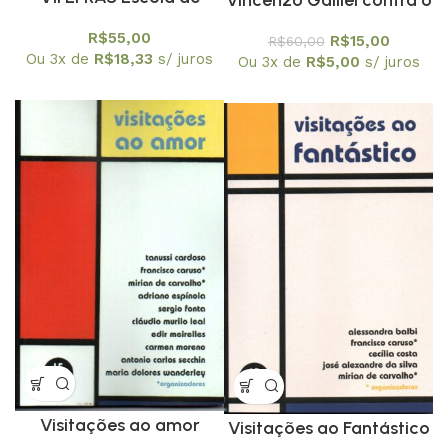
Física Roberto A.
número sonoro
R$
55,00
R$
15,00
R$
60,00
Salmeron
Ou 3x de
R$
18,33
s/ juros
Ou 3x de
R$
5,00
s/ juros
Visitações ao amor
Visitações ao Fantástico