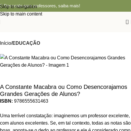
Desconto para professores,
saiba mais!
Skip to navigation
Skip to main content
0
Início
EDUCAÇÃO
A Constante Macabra ou Como Desencorajamos
Grandes Gerações de Alunos?
ISBN:
9786555631463
Uma terrível constatação: imaginemos um professor excelente,
com alunos excelentes. Se, em tal contexto, todas as notas são
boas, aponta-se o dedo ao professor e ele é considerado como