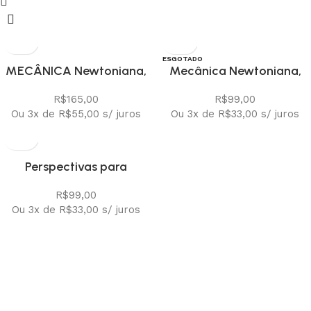
ESGOTADO
MECÂNICA Newtoniana,
Mecânica Newtoniana,
Lagrangiana e
Lagrangiana, Hamiltonian
R$
165,00
R$
99,00
Hamiltoniana
(capa mole)
Ou 3x de
R$
55,00
s/ juros
Ou 3x de
R$
33,00
s/ juros
Perspectivas para
resolução de problemas
R$
99,00
Ou 3x de
R$
33,00
s/ juros