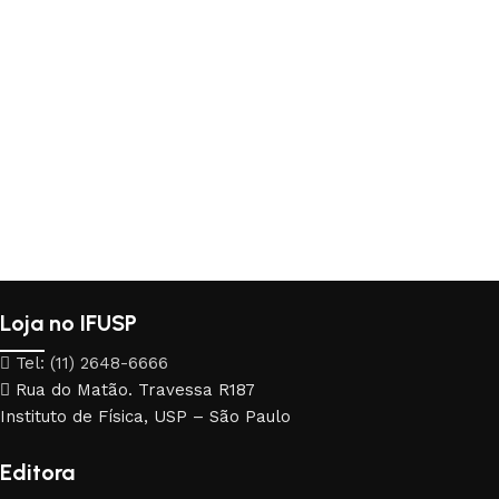
Loja no IFUSP
Tel: (11) 2648-6666
Rua do Matão. Travessa R187
Instituto de Física, USP – São Paulo
Editora